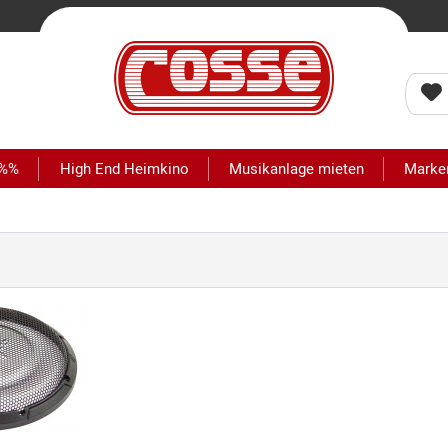
 %%
High End Heimkino
Musikanlage mieten
Marke