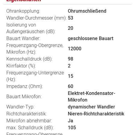
Ohrankopplung:
Ohrumschließend
Wandler-Durchmesser (mm):
53
Isolierung von
20
Außengeräuschen (dB):
Bauart Wandler:
geschlossene Bauart
Frequenzgang-Obergrenze,
12000
Mikrofon (Hz):
Kennschalldruck (dB):
98
Klirrfaktor (%):
2
Frequenzgang-Untergrenze
15
(Hz):
Impedanz (Ohm):
60
Elektret-Kondensator-
Bauart Mikrofon:
Mikrofon
Wandler-Typ:
dynamischer Wandler
Richtcharakteristik:
Nieren-Richtcharakteristik
Mikrofon abnehmbar:
Ja
max. Schalldruck (dB):
105
Frequenzgang-Obergrenze