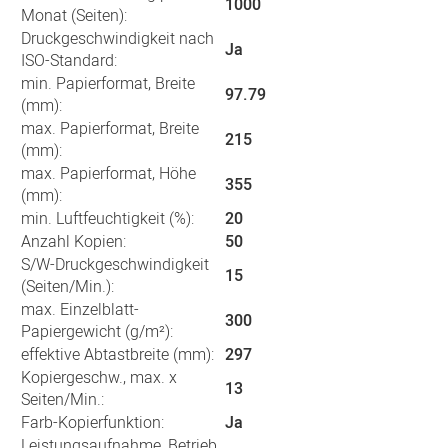
1000
Monat (Seiten):
Druckgeschwindigkeit nach
Ja
ISO-Standard:
min. Papierformat, Breite
97.79
(mm):
max. Papierformat, Breite
215
(mm):
max. Papierformat, Höhe
355
(mm):
min. Luftfeuchtigkeit (%):
20
Anzahl Kopien:
50
S/W-Druckgeschwindigkeit
15
(Seiten/Min.):
max. Einzelblatt-
300
Papiergewicht (g/m²):
effektive Abtastbreite (mm):
297
Kopiergeschw., max. x
13
Seiten/Min.:
Farb-Kopierfunktion:
Ja
Leistungsaufnahme, Betrieb