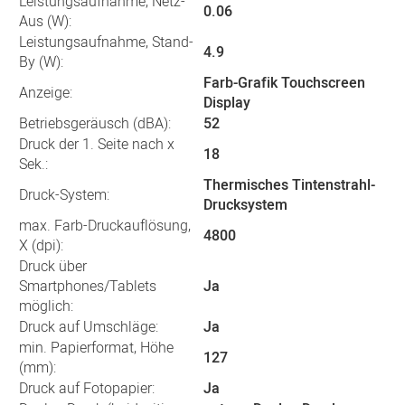
Leistungsaufnahme, Netz-
0.06
Aus (W):
Leistungsaufnahme, Stand-
4.9
By (W):
Farb-Grafik Touchscreen
Anzeige:
Display
Betriebsgeräusch (dBA):
52
Druck der 1. Seite nach x
18
Sek.:
Thermisches Tintenstrahl-
Druck-System:
Drucksystem
max. Farb-Druckauflösung,
4800
X (dpi):
Druck über
Smartphones/Tablets
Ja
möglich:
Druck auf Umschläge:
Ja
min. Papierformat, Höhe
127
(mm):
Druck auf Fotopapier:
Ja