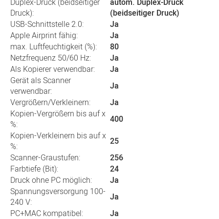
Duplex-Druck (beidseitiger
autom. Duplex-Druck
Druck):
(beidseitiger Druck)
USB-Schnittstelle 2.0:
Ja
Apple Airprint fähig:
Ja
max. Luftfeuchtigkeit (%):
80
Netzfrequenz 50/60 Hz:
Ja
Als Kopierer verwendbar:
Ja
Gerät als Scanner
Ja
verwendbar:
Vergrößern/Verkleinern:
Ja
Kopien-Vergrößern bis auf x
400
%:
Kopien-Verkleinern bis auf x
25
%:
Scanner-Graustufen:
256
Farbtiefe (Bit):
24
Druck ohne PC möglich:
Ja
Spannungsversorgung 100-
Ja
240 V:
PC+MAC kompatibel:
Ja