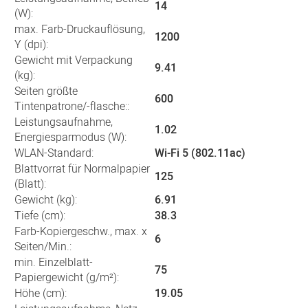
14
(W):
max. Farb-Druckauflösung,
1200
Y (dpi):
Gewicht mit Verpackung
9.41
(kg):
Seiten größte
600
Tintenpatrone/-flasche::
Leistungsaufnahme,
1.02
Energiesparmodus (W):
WLAN-Standard:
Wi-Fi 5 (802.11ac)
Blattvorrat für Normalpapier
125
(Blatt):
Gewicht (kg):
6.91
Tiefe (cm):
38.3
Farb-Kopiergeschw., max. x
6
Seiten/Min.:
min. Einzelblatt-
75
Papiergewicht (g/m²):
Höhe (cm):
19.05