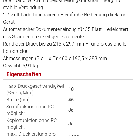
Dual
-
Band
-
WLAN
mit
Selbstheilungsfunktion
–
sorgt
f
ü
r
stabile
Verbindung
2,7-
Zoll
-
Farb
-
Touchscreen
–
einfache
Bedienung
direkt
am
Ger
ä
t
Automatischer
Dokumenteneinzug
f
ü
r
35
Blatt
–
erleichtert
das
Scannen
mehrseitiger
Dokumente
Randloser
Druck
bis
zu
216
x
297
mm
–
f
ü
r
professionelle
Fotodrucke
Abmessungen
(
B
x
H
x
T
): 460
x
190,5
x
383
mm
Gewicht
: 6,91
kg
Eigenschaften
Farb-Druckgeschwindigkeit
10
(Seiten/Min.):
Breite (cm):
46
Scanfunktion ohne PC
Ja
möglich:
Kopierfunktion ohne PC
Ja
möglich:
max. Druckleistung pro