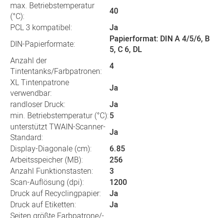
max. Betriebstemperatur
40
(°C):
PCL 3 kompatibel:
Ja
Papierformat: DIN A 4/5/6, B
DIN-Papierformate:
5, C 6, DL
Anzahl der
4
Tintentanks/Farbpatronen:
XL Tintenpatrone
Ja
verwendbar:
randloser Druck:
Ja
min. Betriebstemperatur (°C):
5
unterstützt TWAIN-Scanner-
Ja
Standard:
Display-Diagonale (cm):
6.85
Arbeitsspeicher (MB):
256
Anzahl Funktionstasten:
3
Scan-Auflösung (dpi):
1200
Druck auf Recyclingpapier:
Ja
Druck auf Etiketten:
Ja
Seiten größte Farbpatrone/-