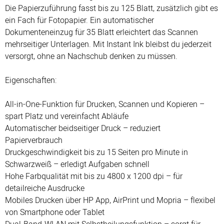
Die Papierzuführung fasst bis zu 125 Blatt, zusätzlich gibt es
ein Fach für Fotopapier. Ein automatischer
Dokumenteneinzug für 35 Blatt erleichtert das Scannen
mehrseitiger Unterlagen. Mit Instant Ink bleibst du jederzeit
versorgt, ohne an Nachschub denken zu müssen.
Eigenschaften:
All-in-One-Funktion für Drucken, Scannen und Kopieren
–
spart
Platz
und
vereinfacht
Abl
ä
ufe
Automatischer
beidseitiger
Druck
–
reduziert
Papierverbrauch
Druckgeschwindigkeit
bis
zu
15
Seiten
pro
Minute
in
Schwarzwei
ß
–
erledigt
Aufgaben
schnell
Hohe
Farbqualit
ä
t
mit
bis
zu
4800
x
1200
dpi
–
f
ü
r
detailreiche
Ausdrucke
Mobiles
Drucken
ü
ber
HP
App
,
AirPrint
und
Mopria
–
flexibel
von
Smartphone
oder
Tablet