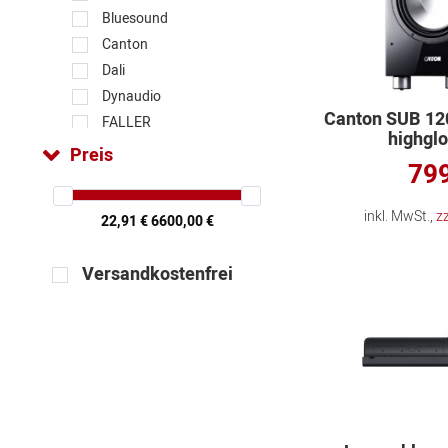
Bluesound
Canton
Dali
Dynaudio
Canton SUB 12
FALLER
highgl
Focal
Preis
799
KEF
LENCO
inkl. MwSt.,
z
22,91 €
6600,00 €
LG
Loewe
Versandkostenfrei
Monacor
Panasonic
Pure
ROBERTS
TerraTec
We.by LOEWE.
WHD sounds