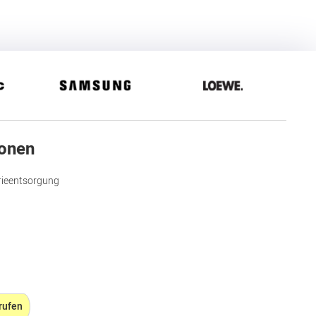
ionen
rieentsorgung
rufen