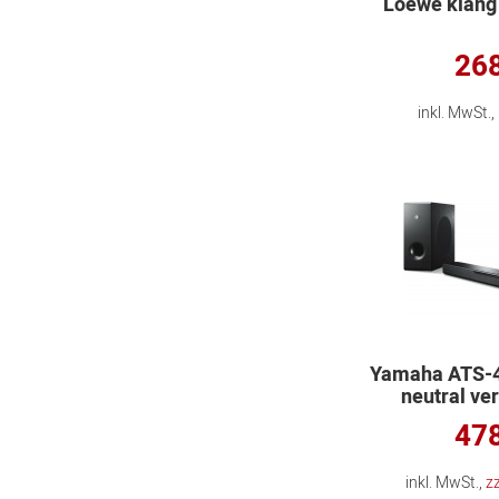
Loewe klang 
WIIM
Yamaha
268
inkl. MwSt.
Yamaha ATS-40
neutral ve
478
inkl. MwSt.,
z