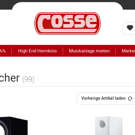
 %%
High End Heimkino
Musikanlage mieten
Marke
echer
(99)
Vorherige Artikel laden