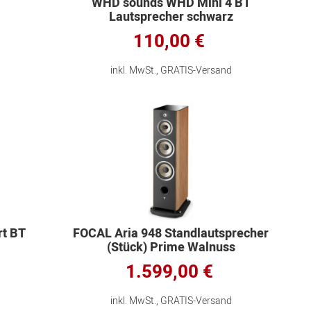
WHD sounds WHD Mini 4 BT
Lautsprecher schwarz
110,00 €
inkl. MwSt., GRATIS-Versand
rt BT
FOCAL Aria 948 Standlautsprecher
(Stück) Prime Walnuss
Echtholzfunier
1.599,00 €
inkl. MwSt., GRATIS-Versand