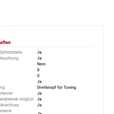
aften
Schnittstelle:
Ja
eleuchtung:
Ja
Nein
0
0
Ja
ng:
Drehknopf für Tuning
ntenne:
Ja
eriebetrieb möglich:
Ja
-Anschluss:
Ja
externe
Ja