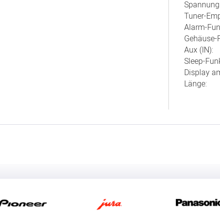
Spannungs
Tuner-Emp
Alarm-Fun
Gehäuse-F
Aux (IN):
Sleep-Funk
Display am
Länge: