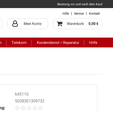
Beratung vor und nach dem Kauf
Hilfe
Service
Kontakt
Mein Konto
Warenkorb
0,00 €
n
Telekom
Kundendienst / Reparatur
Hilfe
645110
5038301309732
ng: