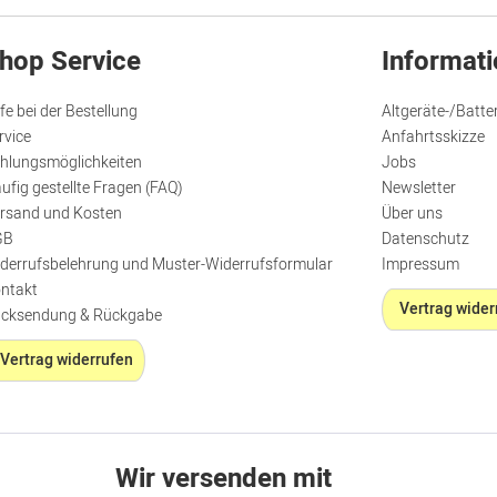
hop Service
Informat
lfe bei der Bestellung
Altgeräte-/Batte
rvice
Anfahrtsskizze
hlungsmöglichkeiten
Jobs
ufig gestellte Fragen (FAQ)
Newsletter
rsand und Kosten
Über uns
GB
Datenschutz
derrufsbelehrung und Muster-Widerrufsformular
Impressum
ntakt
Vertrag wider
cksendung & Rückgabe
Vertrag widerrufen
Wir versenden mit