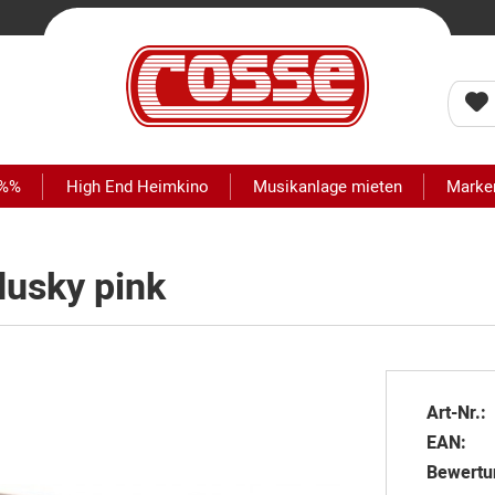
 %%
High End Heimkino
Musikanlage mieten
Marke
usky pink
Art-Nr.:
EAN:
Bewertu