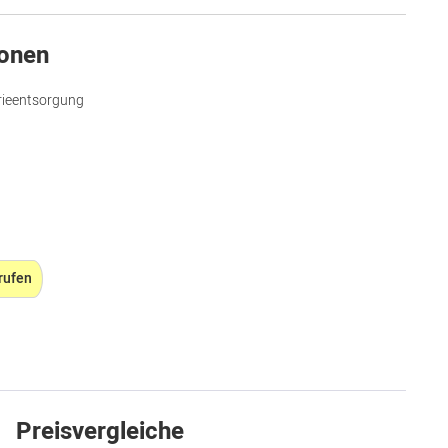
ionen
rieentsorgung
rufen
Preisvergleiche