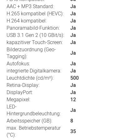
AAC + MP3 Standard:
Ja
H.265 kompatibel (HEVC):
Ja
H.264 kompatibel:
Ja
Panoramabild-Funktion:
Ja
USB 3.1 Gen 2 (10 GBit/s):
Ja
kapazitiver Touch-Screen:
Ja
Bilderzuordnung (Geo-
Ja
Tagging):
Autofokus:
Ja
integrierte Digitalkamera:
Ja
Leuchtdichte (cd/m²):
500
Retina-Display:
Ja
DisplayPort:
Ja
Megapixel:
12
LED-
Ja
Hintergrundbeleuchtung:
Arbeitsspeicher (GB):
8
max. Betriebstemperatur
35
(°C):