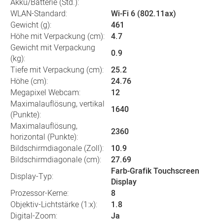
Akku/Batterie (Std.):
WLAN-Standard:
Wi-Fi 6 (802.11ax)
Gewicht (g):
461
Höhe mit Verpackung (cm):
4.7
Gewicht mit Verpackung
0.9
(kg):
Tiefe mit Verpackung (cm):
25.2
Höhe (cm):
24.76
Megapixel Webcam:
12
Maximalauflösung, vertikal
1640
(Punkte):
Maximalauflösung,
2360
horizontal (Punkte):
Bildschirmdiagonale (Zoll):
10.9
Bildschirmdiagonale (cm):
27.69
Farb-Grafik Touchscreen
Display-Typ:
Display
Prozessor-Kerne:
8
Objektiv-Lichtstärke (1:x):
1.8
Digital-Zoom:
Ja