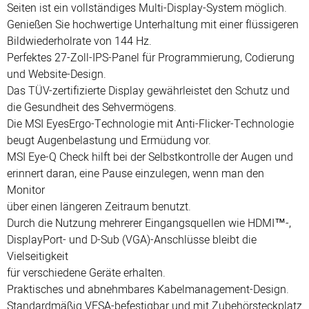
Seiten
ist
ein
vollst
ä
ndiges
Multi
-
Display
-
System
m
ö
glich
.
Genie
ß
en
Sie
hochwertige
Unterhaltung
mit
einer
fl
ü
ssigeren
Bildwiederholrate
von
144
Hz
.
Perfektes
27-
Zoll
-
IPS
-
Panel
f
ü
r
Programmierung
,
Codierung
und
Website
-
Design
.
Das
T
Ü
V
-
zertifizierte
Display
gew
ä
hrleistet
den
Schutz
und
die
Gesundheit
des
Sehverm
ö
gens
.
Die
MSI
EyesErgo
-
Technologie
mit
Anti
-
Flicker
-
Technologie
beugt
Augenbelastung
und
Erm
ü
dung
vor
.
MSI
Eye
-
Q
Check
hilft
bei
der
Selbstkontrolle
der
Augen
und
erinnert
daran
,
eine
Pause
einzulegen
,
wenn
man
den
Monitor
ü
ber
einen
l
ä
ngeren
Zeitraum
benutzt
.
Durch
die
Nutzung
mehrerer
Eingangsquellen
wie
HDMI
™
-,
DisplayPort
-
und
D
-
Sub
(
VGA
)-
Anschl
ü
sse
bleibt
die
Vielseitigkeit
f
ü
r
verschiedene
Ger
ä
te
erhalten
.
Praktisches
und
abnehmbares
Kabelmanagement
-
Design
.
Standardm
äß
ig
VESA
-
befestigbar
und
mit
Zubeh
ö
rsteckplatz