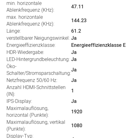
min. horizontale
47.11
Ablenkfrequenz (KHz):
max. horizontale
144.23
Ablenkfrequenz (KHz):
Länge:
61.2
verstellbarer Neigungswinkel:
Ja
Energieeffizienzklasse:
Energieeffizienzklasse E
HDR-Wiedergabe:
Ja
LED-Hintergrundbeleuchtung:
Ja
Öko-
Ja
Schalter/Stromsparschaltung:
Netzfrequenz 50/60 Hz:
Ja
Anzahl HDMI-Schnittstellen
1
(IN):
IPS-Display:
Ja
Maximalauflösung,
1920
horizontal (Punkte):
Maximalauflösung, vertikal
1080
(Punkte):
Display-Typ: