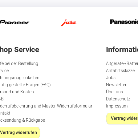
hop Service
Informat
lfe bei der Bestellung
Altgeräte-/Batte
rvice
Anfahrtsskizze
hlungsmöglichkeiten
Jobs
ufig gestellte Fragen (FAQ)
Newsletter
rsand und Kosten
Über uns
GB
Datenschutz
derrufsbelehrung und Muster-Widerrufsformular
Impressum
ntakt
Vertrag wider
cksendung & Rückgabe
Vertrag widerrufen