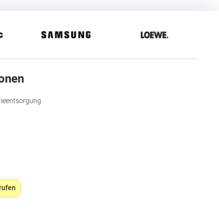
ionen
rieentsorgung
rufen