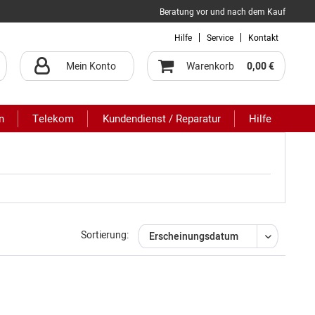
Beratung vor und nach dem Kauf
Hilfe
Service
Kontakt
Mein Konto
Warenkorb
0,00 €
n
Telekom
Kundendienst / Reparatur
Hilfe
Sortierung: