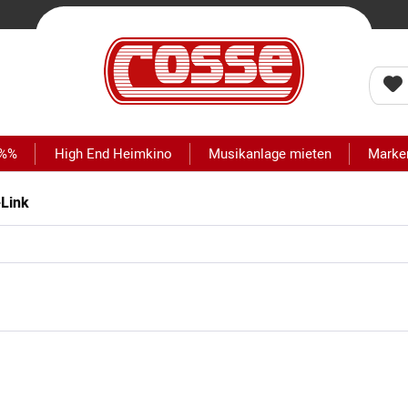
 %%
High End Heimkino
Musikanlage mieten
Marke
-Link