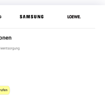
ionen
rieentsorgung
rufen