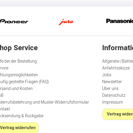
hop Service
Informat
lfe bei der Bestellung
Altgeräte-/Batte
rvice
Anfahrtsskizze
hlungsmöglichkeiten
Jobs
ufig gestellte Fragen (FAQ)
Newsletter
rsand und Kosten
Über uns
GB
Datenschutz
derrufsbelehrung und Muster-Widerrufsformular
Impressum
ntakt
Vertrag wider
cksendung & Rückgabe
Vertrag widerrufen