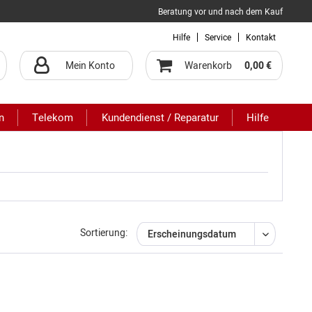
Beratung vor und nach dem Kauf
Hilfe
Service
Kontakt
Mein Konto
Warenkorb
0,00 €
n
Telekom
Kundendienst / Reparatur
Hilfe
Sortierung: