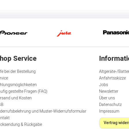
hop Service
Informat
lfe bei der Bestellung
Altgeräte-/Batte
rvice
Anfahrtsskizze
hlungsmöglichkeiten
Jobs
ufig gestellte Fragen (FAQ)
Newsletter
rsand und Kosten
Über uns
GB
Datenschutz
derrufsbelehrung und Muster-Widerrufsformular
Impressum
ntakt
Vertrag wider
cksendung & Rückgabe