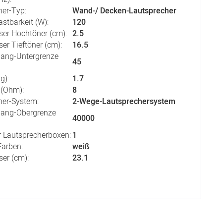
her-Typ:
Wand-/ Decken-Lautsprecher
stbarkeit (W):
120
er Hochtöner (cm):
2.5
er Tieftöner (cm):
16.5
ang-Untergrenze
45
g):
1.7
(Ohm):
8
her-System:
2-Wege-Lautsprechersystem
ang-Obergrenze
40000
r Lautsprecherboxen:
1
arben:
weiß
er (cm):
23.1