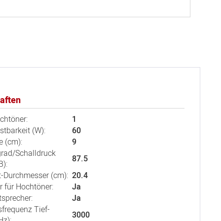
aften
chtöner:
1
tbarkeit (W):
60
e (cm):
9
rad/Schalldruck
87.5
):
t-Durchmesser (cm):
20.4
r für Hochtöner:
Ja
sprecher:
Ja
frequenz Tief-
3000
Hz):