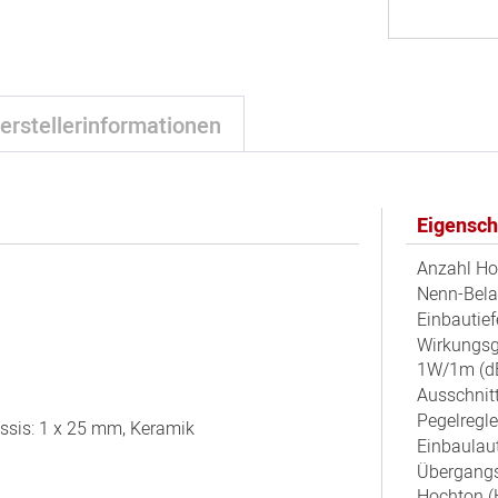
erstellerinformationen
Eigensch
Anzahl Ho
Nenn-Belas
Einbautief
Wirkungsg
1W/1m (dB
Ausschnit
Pegelregle
ssis: 1 x 25 mm, Keramik
Einbaulaut
Übergangs
Hochton (