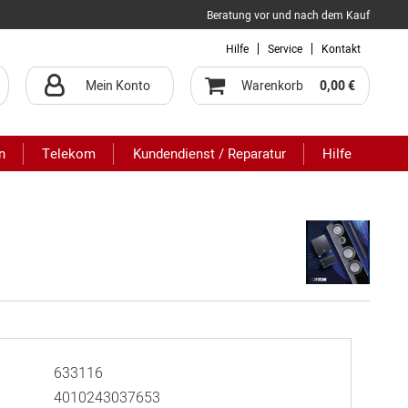
Beratung vor und nach dem Kauf
Hilfe
Service
Kontakt
Mein Konto
Warenkorb
0,00 €
n
Telekom
Kundendienst / Reparatur
Hilfe
633116
4010243037653