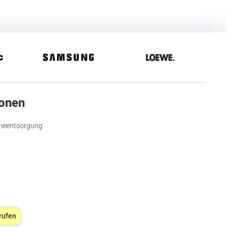
ionen
rieentsorgung
rufen