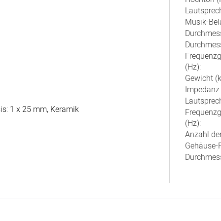
Lautsprec
Musik-Bela
Durchmess
Durchmess
Frequenzg
(Hz):
Gewicht (k
Impedanz 
Lautsprec
is: 1 x 25 mm, Keramik
Frequenzg
(Hz):
Anzahl de
Gehäuse-F
Durchmess