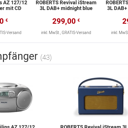
ps AZ 127/12
ROBERTS Revival iStream
ROBERTS 
er mit CD
3L DAB+ midnight blue
3L DAB+ 
90
299,00
2
€
€
ATIS-Versand
inkl. MwSt., GRATIS-Versand
inkl. MwS
mpfänger
(43)
ilips AZ 127/12
ROBERTS Revival iStream 3