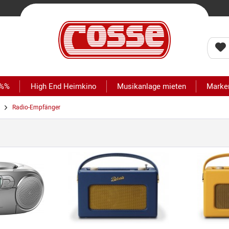
 %%
High End Heimkino
Musikanlage mieten
Marke
Radio-Empfänger