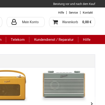
Beratung vor und nach dem Kauf
Hilfe
Service
Kontakt
Mein Konto
Warenkorb
0,00 €
n
Telekom
Kundendienst / Reparatur
Hilfe