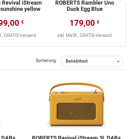
Revival iStream
ROBERTS Rambler Uno
ROBE
sunshine yellow
Duck Egg Blue
99,00
179,00
€
€
t., GRATIS-Versand
inkl. MwSt., GRATIS-Versand
in
Sortierung:
L DAB+
ROBERTS Revival iStream 3L DAB+