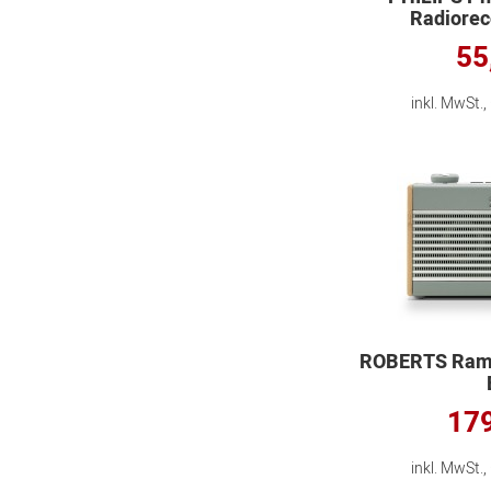
Radiorec
55
inkl. MwSt.
ROBERTS Ramb
179
inkl. MwSt.