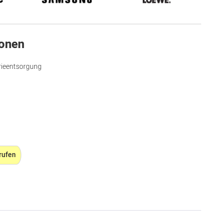
ionen
rieentsorgung
rufen