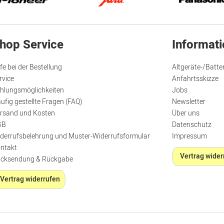
hop Service
Informat
lfe bei der Bestellung
Altgeräte-/Batte
rvice
Anfahrtsskizze
hlungsmöglichkeiten
Jobs
ufig gestellte Fragen (FAQ)
Newsletter
rsand und Kosten
Über uns
GB
Datenschutz
derrufsbelehrung und Muster-Widerrufsformular
Impressum
ntakt
Vertrag wider
cksendung & Rückgabe
Vertrag widerrufen