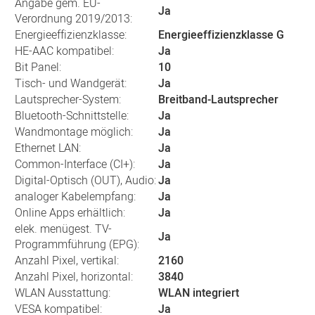
Angabe gem. EU-
Ja
Verordnung 2019/2013:
Energieeffizienzklasse:
Energieeffizienzklasse G
HE-AAC kompatibel:
Ja
Bit Panel:
10
Tisch- und Wandgerät:
Ja
Lautsprecher-System:
Breitband-Lautsprecher
Bluetooth-Schnittstelle:
Ja
Wandmontage möglich:
Ja
Ethernet LAN:
Ja
Common-Interface (CI+):
Ja
Digital-Optisch (OUT), Audio:
Ja
analoger Kabelempfang:
Ja
Online Apps erhältlich:
Ja
elek. menügest. TV-
Ja
Programmführung (EPG):
Anzahl Pixel, vertikal:
2160
Anzahl Pixel, horizontal:
3840
WLAN Ausstattung:
WLAN integriert
VESA kompatibel:
Ja