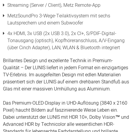
Streaming (Server / Client), Metz Remote-App
MetzSoundPro 3-Wege-Teilaktivsystem mit sechs
Lautsprechern und einem Subwoofer
4x HDMI, 3x USB (2x USB 3.0), 2x CI+, S/PDIF-Digital-
Tonausgang (optisch), Kopfhöreranschluss, A/V-Eingang
(über Cinch Adapter), LAN, WLAN & Bluetooth integriert
Brillantes Design und exzellente Technik in Premium-
Qualität – Der LUNIS liefert in jedem Format ein einzigartiges
TV-Erlebnis. Im ausgefeilten Design mit edlen Materialien
präsentiert sich der LUNIS auf einem drehbaren Standfuß aus
Glas mit einer massiven Umhüllung aus Aluminium.
Das Premium-OLED-Display in UHD-Auflösung (3840 x 2160
Pixel) haucht Bildern auf faszinierende Weise Leben ein.
Dabei unterstützt der LUNIS mit HDR 10+, Dolby Vision™ und
Advanced HDR by Technicolor alle wesentlichen HDR-
Standards für lebensechte Farbdarstellung und brillante