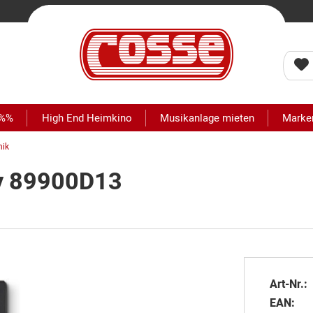
 %%
High End Heimkino
Musikanlage mieten
Marke
nik
ey 89900D13
Art-Nr.:
EAN: