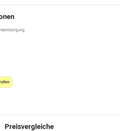
ionen
rieentsorgung
rufen
Preisvergleiche