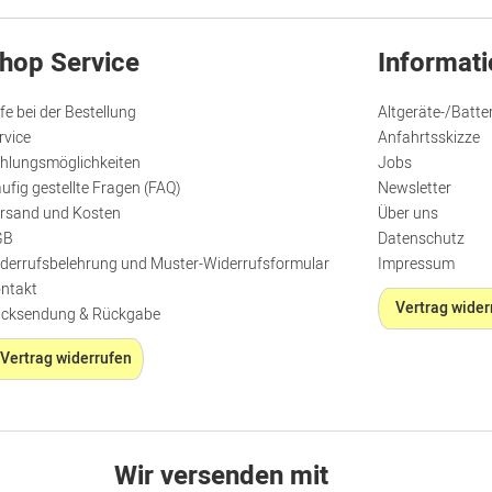
hop Service
Informat
lfe bei der Bestellung
Altgeräte-/Batte
rvice
Anfahrtsskizze
hlungsmöglichkeiten
Jobs
ufig gestellte Fragen (FAQ)
Newsletter
rsand und Kosten
Über uns
GB
Datenschutz
derrufsbelehrung und Muster-Widerrufsformular
Impressum
ntakt
Vertrag wider
cksendung & Rückgabe
Vertrag widerrufen
Wir versenden mit