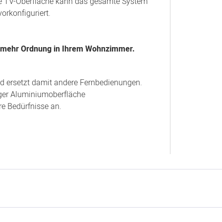
ie TV-Oberfläche kann das gesamte System
 vorkonfiguriert.
r mehr Ordnung in Ihrem Wohnzimmer.
nd ersetzt damit andere Fernbedienungen.
ger Aluminiumoberfläche
re Bedürfnisse an.