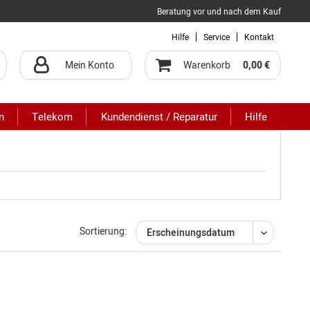
Beratung vor und nach dem Kauf
Hilfe
Service
Kontakt
Mein Konto
Warenkorb
0,00 €
n
Telekom
Kundendienst / Reparatur
Hilfe
Sortierung: