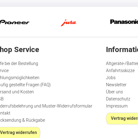
hop Service
Informat
lfe bei der Bestellung
Altgeräte-/Batte
rvice
Anfahrtsskizze
hlungsmöglichkeiten
Jobs
ufig gestellte Fragen (FAQ)
Newsletter
rsand und Kosten
Über uns
GB
Datenschutz
derrufsbelehrung und Muster-Widerrufsformular
Impressum
ntakt
Vertrag wider
cksendung & Rückgabe
Vertrag widerrufen