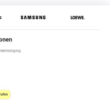
ionen
rieentsorgung
rufen