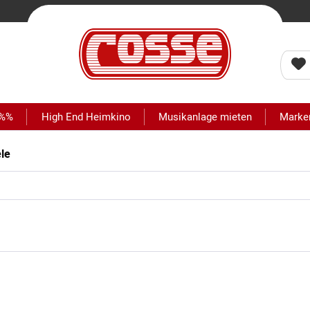
 %%
High End Heimkino
Musikanlage mieten
Marke
le