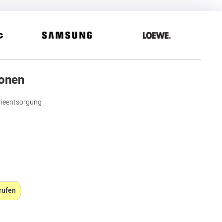
ionen
rieentsorgung
rufen