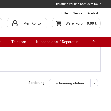
Beratung vor und nach dem Kauf
Hilfe
Service
Kontakt
Mein Konto
Warenkorb
0,00 €
n
Telekom
Kundendienst / Reparatur
Hilfe
Sortierung: