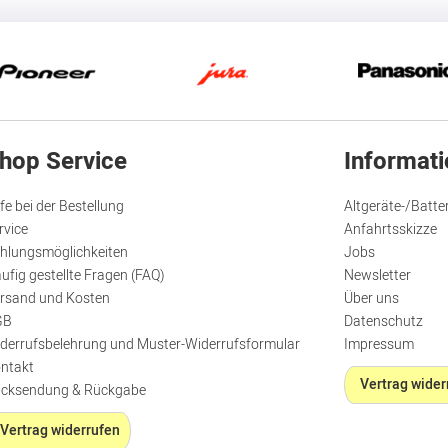
hop Service
Informat
lfe bei der Bestellung
Altgeräte-/Batte
rvice
Anfahrtsskizze
hlungsmöglichkeiten
Jobs
ufig gestellte Fragen (FAQ)
Newsletter
rsand und Kosten
Über uns
GB
Datenschutz
derrufsbelehrung und Muster-Widerrufsformular
Impressum
ntakt
Vertrag wider
cksendung & Rückgabe
Vertrag widerrufen